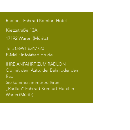
Radlon - Fahrrad Komfort Hotel
Kietzstraße 13A
17192 Waren (Müritz)
Tel.:
03991 6347720
E-Mail:
info@radlon.de
IHRE ANFAHRT ZUM RADLON
Ob mit dem Auto, der Bahn oder dem
Rad,
Sie kommen immer zu Ihrem
„Radlon“ Fahrrad-Komfort-Hotel in
Waren (Müritz).